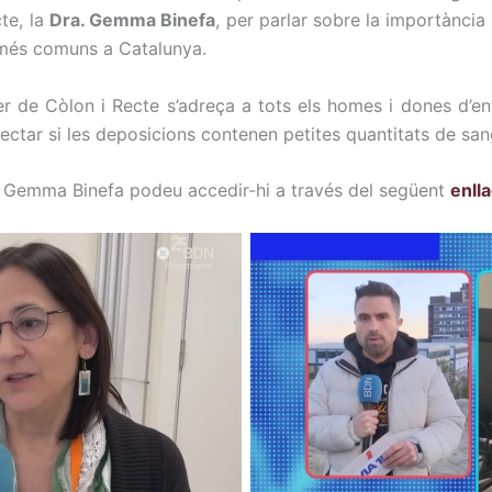
te, la
Dra. Gemma Binefa
, per parlar sobre la importànci
 més comuns a Catalunya.
de Còlon i Recte s’adreça a tots els homes i dones d’entr
ectar si les deposicions contenen petites quantitats de san
a. Gemma Binefa podeu accedir-hi a través del següent
enll