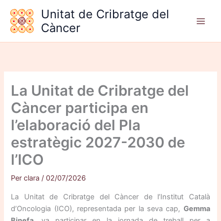
Vés
Unitat de Cribratge del
al
Càncer
contingut
La Unitat de Cribratge del
Càncer participa en
l’elaboració del Pla
estratègic 2027-2030 de
l’ICO
Per
clara
/
02/07/2026
La Unitat de Cribratge del Càncer de l’Institut Català
d’Oncologia (ICO), representada per la seva cap,
Gemma
Binefa
, va participar en la jornada de treball per a