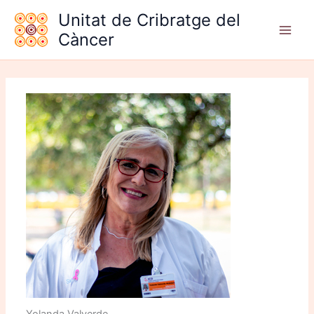
Vés
Unitat de Cribratge del
al
Càncer
contingut