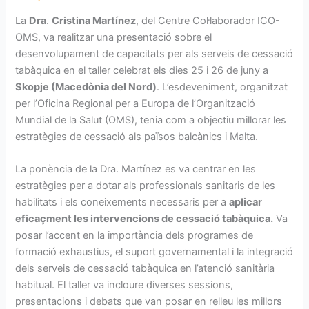
La
Dra
.
Cristina Martínez
, del Centre Col·laborador ICO-
OMS, va realitzar una presentació sobre el
desenvolupament de capacitats per als serveis de cessació
tabàquica en el taller celebrat els dies 25 i 26 de juny a
Skopje (Macedònia del Nord)
. L’esdeveniment, organitzat
per l’Oficina Regional per a Europa de l’Organització
Mundial de la Salut (OMS), tenia com a objectiu millorar les
estratègies de cessació als països balcànics i Malta.
La ponència de la Dra. Martínez es va centrar en les
estratègies per a dotar als professionals sanitaris de les
habilitats i els coneixements necessaris per a
aplicar
eficaçment les intervencions de cessació tabàquica.
Va
posar l’accent en la importància dels programes de
formació exhaustius, el suport governamental i la integració
dels serveis de cessació tabàquica en l’atenció sanitària
habitual. El taller va incloure diverses sessions,
presentacions i debats que van posar en relleu les millors