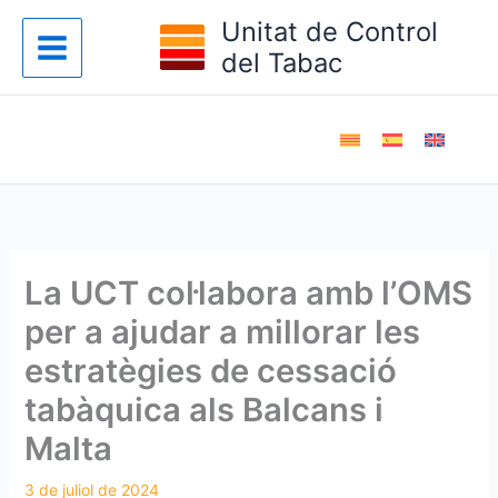
Vés
Unitat de Control
al
del Tabac
contingut
La UCT col·labora amb l’OMS
per a ajudar a millorar les
estratègies de cessació
tabàquica als Balcans i
Malta