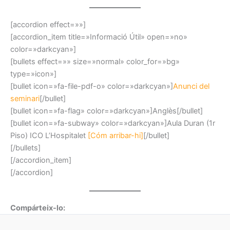
[accordion effect=»»]
[accordion_item title=»Informació Útil» open=»no»
color=»darkcyan»]
[bullets effect=»» size=»normal» color_for=»bg»
type=»icon»]
[bullet icon=»fa-file-pdf-o» color=»darkcyan»]
Anunci del
seminari
[/bullet]
[bullet icon=»fa-flag» color=»darkcyan»]Anglès[/bullet]
[bullet icon=»fa-subway» color=»darkcyan»]Aula Duran (1r
Piso) ICO L’Hospitalet
[Cóm arribar-hi]
[/bullet]
[/bullets]
[/accordion_item]
[/accordion]
Compárteix-lo: