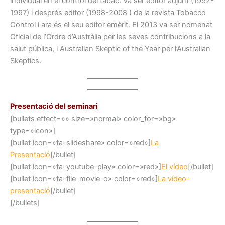
individual en el control del tabac. Va ser editor adjunt (1992-
1997) i després editor (1998-2008 ) de la revista Tobacco
Control i ara és el seu editor emèrit. El 2013 va ser nomenat
Oficial de l’Ordre d’Austràlia per les seves contribucions a la
salut pública, i Australian Skeptic of the Year per l’Australian
Skeptics.
Presentació del seminari
[bullets effect=»» size=»normal» color_for=»bg»
type=»icon»]
[bullet icon=»fa-slideshare» color=»red»]
La
Presentació
[/bullet]
[bullet icon=»fa-youtube-play» color=»red»]
El vídeo
[/bullet]
[bullet icon=»fa-file-movie-o» color=»red»]
La vídeo-
presentació
[/bullet]
[/bullets]