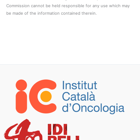
Commission cannot be held responsible for any use which may
be made of the information contained therein.