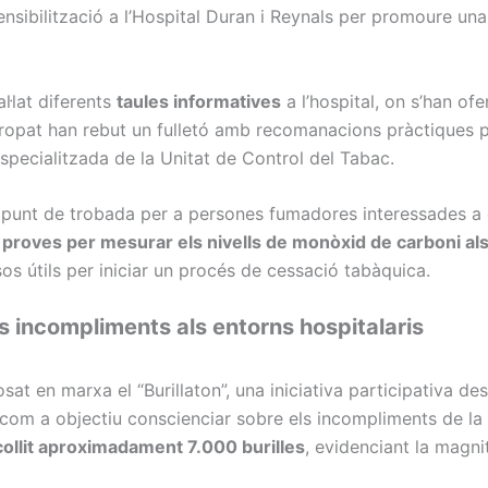
nsibilització a l’Hospital Duran i Reynals per promoure una 
al·lat diferents
taules informatives
a l’hospital, on s’han of
propat han rebut un fulletó amb recomanacions pràctiques p
specialitzada de la Unitat de Control del Tabac.
n punt de trobada per a persones fumadores interessades a c
t proves per mesurar els nivells de monòxid de carboni al
sos útils per iniciar un procés de cessació tabàquica.
ls incompliments als entorns hospitalaris
t en marxa el “Burillaton”, una iniciativa participativa dest
t com a objectiu conscienciar sobre els incompliments de l
collit aproximadament 7.000 burilles
, evidenciant la magn