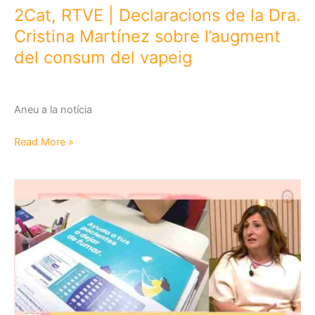
cigarretes
2Cat, RTVE | Declaracions de la Dra.
electròniques
Cristina Martínez sobre l’augment
del consum del vapeig
Aneu a la notícia
2Cat,
Read More »
RTVE
|
Declaracions
de
la
Dra.
Cristina
Martínez
sobre
l’augment