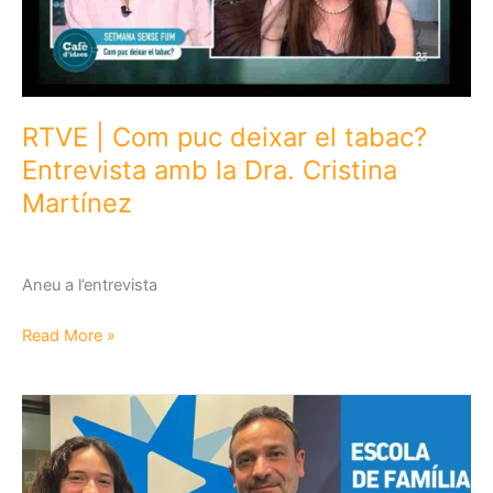
la
Setmana
Sense
Fum
2026
RTVE | Com puc deixar el tabac?
Entrevista amb la Dra. Cristina
Martínez
Aneu a l’entrevista
RTVE
Read More »
|
Com
puc
deixar
el
tabac?