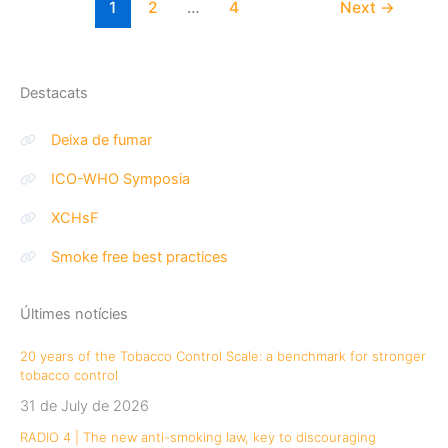
Barroso
1
2
…
4
Next
→
presenta
el
projecte
Destacats
‘Llars
Sense
Deixa de fumar
Fum’
ICO-WHO Symposia
XCHsF
Smoke free best practices
Últimes notícies
20 years of the Tobacco Control Scale: a benchmark for stronger
tobacco control
31 de July de 2026
RADIO 4 | The new anti-smoking law, key to discouraging