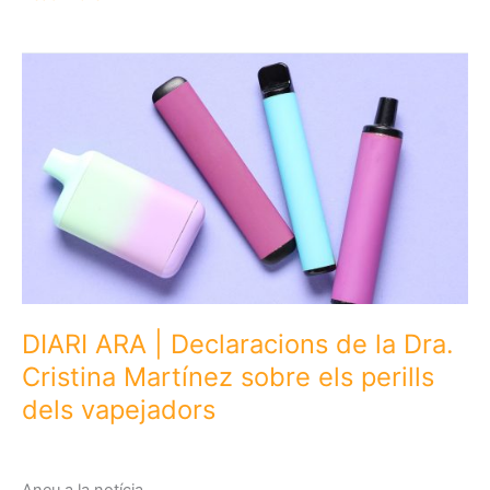
CATALUNYA
|
What
would
it
mean
to
approve
the
anti-
smoking
law?
With
DIARI ARA | Declaracions de la Dra.
statements
Cristina Martínez sobre els perills
from
dels vapejadors
Dr.
Cristina
Martínez