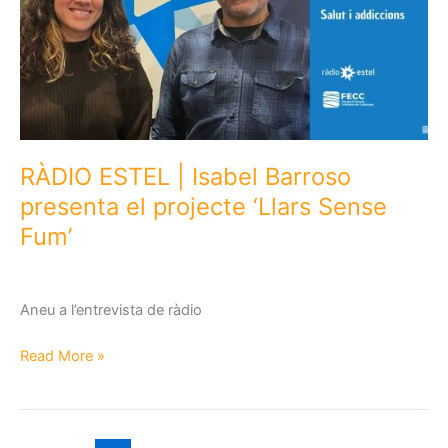
Entrevista
amb
la
Dra.
Cristina
Martínez
RÀDIO ESTEL | Isabel Barroso
presenta el projecte ‘Llars Sense
Fum’
Aneu a l’entrevista de ràdio
RÀDIO
Read More »
ESTEL
|
Isabel